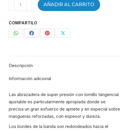
Abrazadera
AÑADIR AL CARRITO
super
presión
COMPARTILO
-
40-
Compartir
Compartir
Compartir
Compartir
43
-
con
con
con
con
ABRT40.43
WhatsApp
Facebook
Pinterest
X
-
Descripción
1761
cantidad
Información adicional
Las abrazadera de super presión con tornillo tangencial
ajustable es particularmente apropiada donde se
precisa un gran esfuerzo de apriete y en especial sobre
mangueras reforzadas, con espesor y dureza.
Los bordes de la banda son redondeados hacia el