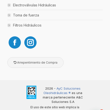
ACOPLE RÁPIDO PLANO UNH 3/4″ – ISO 12.5 –
ROSCA 1″ NPT – DNP – PLT4.2525.013 – 708
$
134.998
AÑADIR AL CARRITO