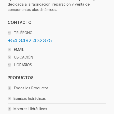
ACOPLE RÁPIDO PLANO UCH 3/4″ – ISO 12.5 –
ROSCA 1″ NPT – DNP – PLT4.2525.012 – 707
$
358.652
AÑADIR AL CARRITO