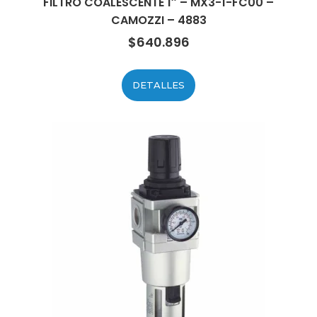
FILTRO COALESCENTE 1″ – MX3-1-FC00 –
CAMOZZI – 4883
$
640.896
DETALLES