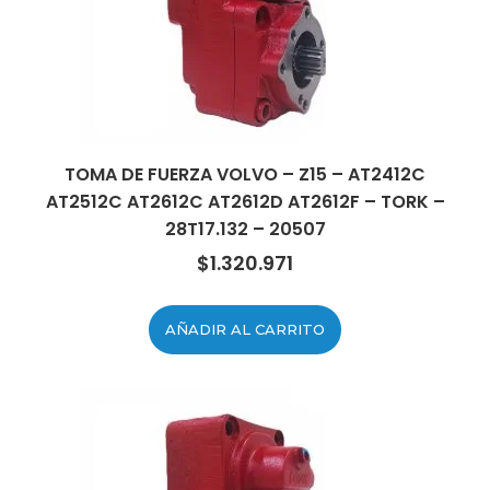
TOMA DE FUERZA VOLVO – Z15 – AT2412C
AT2512C AT2612C AT2612D AT2612F – TORK –
28T17.132 – 20507
$
1.320.971
AÑADIR AL CARRITO