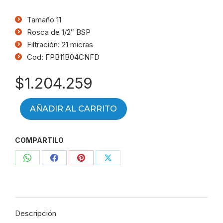
Tamaño 11
Rosca de 1/2″ BSP
Filtración: 21 micras
Cod: FPB11B04CNFD
$
1.204.259
AÑADIR AL CARRITO
COMPARTILO
Compartir
Compartir
Compartir
Compartir
con
con
con
con
WhatsApp
Facebook
Pinterest
X
Descripción