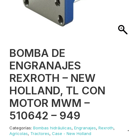
BOMBA DE
ENGRANAJES
REXROTH – NEW
HOLLAND, TL CON
MOTOR MWM –
510642 – 949
Categorías:
Bombas hidráulicas
,
Engranajes
,
Rexroth
,
Agrícolas
,
Tractores
,
Case - New Holland