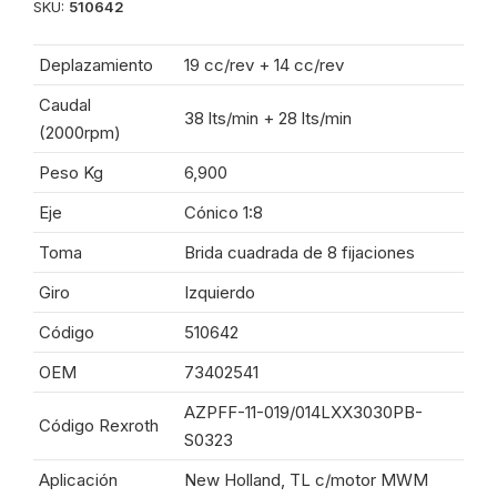
SKU:
510642
Deplazamiento
19 cc/rev + 14 cc/rev
Caudal
38 lts/min + 28 lts/min
(2000rpm)
Peso Kg
6,900
Eje
Cónico 1:8
Toma
Brida cuadrada de 8 fijaciones
Giro
Izquierdo
Código
510642
OEM
73402541
AZPFF-11-019/014LXX3030PB-
Código Rexroth
S0323
Aplicación
New Holland, TL c/motor MWM