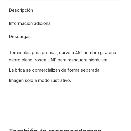
11/16"
Descripción
-
Mang
Información adicional
1/4"
-
Descargas
ATD/6545/05-
04
Terminales para prensar, curvo a 45° hembra giratoria
-
cierre plano, rosca UNF para manguera hidráulica.
9010
cantidad
La brida se comercializan de forma separada.
Imagen solo a modo ilustrativo.