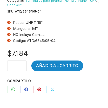
Categorías:
Terminales para prensar
,
Hembra
,
Plano - UNF
,
Codo 45°
SKU:
ATD/6545/05-04
Rosca: UNF 11/16″
Manguera: 1/4″
NO Incluye Camisa.
Código: ATD/6545/05-04
$
7.184
Terminal
AÑADIR AL CARRITO
HG
a
COMPARTILO
45°
Plano
Compartir
Compartir
Compartir
Compartir
R
(UNF)
con
con
con
con
Plano
WhatsApp
Facebook
Pinterest
X