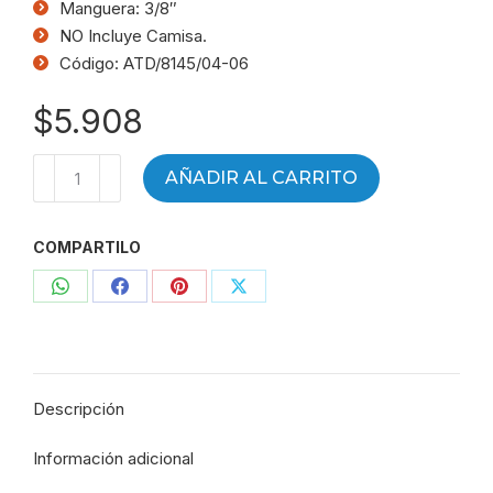
Manguera: 3/8″
NO Incluye Camisa.
Código: ATD/8145/04-06
$
5.908
Terminal
AÑADIR AL CARRITO
a
45°
COMPARTILO
HG
Rosca
Compartir
Compartir
Compartir
Compartir
(JIC)
9/16"
con
con
con
con
-
WhatsApp
Facebook
Pinterest
X
Mang
Descripción
3/8"
-
Información adicional
ATD/8145/04-