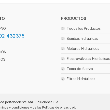
TO
PRODUCTOS
ONO
Todos los Productos
92 432375
Bombas hidráulicas
Motores Hidráulicos
CIÓN
Electroválvulas Hidráulicas
IOS
Toma de fuerza
Filtros Hidráulicos
ca perteneciente A&C Soluciones S.A
minos y condiciones
y de las
Políticas de privacidad
.