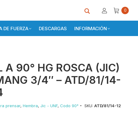
0
 DE FUERZA
DESCARGAS
INFORMACIÓN
 A 90° HG ROSCA (JIC)
 MANG 3/4″ – ATD/81/14-
4
ra prensar
,
Hembra
,
Jic - UNF
,
Codo 90°
SKU:
ATD/81/14-12