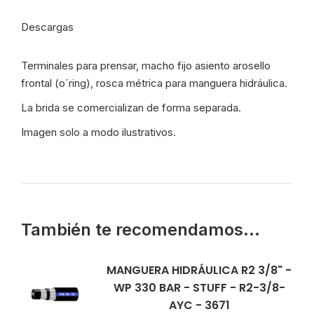
Stuff
-
Descargas
ATD/168/16-
06
Terminales para prensar, macho fijo asiento arosello
-
frontal (o´ring), rosca métrica para manguera hidráulica.
15268
cantidad
La brida se comercializan de forma separada.
Imagen solo a modo ilustrativos.
También te recomendamos…
MANGUERA HIDRÁULICA R2 3/8" -
WP 330 BAR - STUFF - R2-3/8-
AYC - 3671