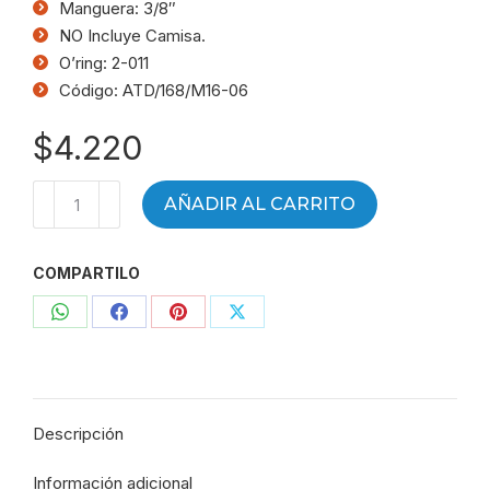
Manguera: 3/8″
NO Incluye Camisa.
O’ring: 2-011
Código: ATD/168/M16-06
$
4.220
Terminal
AÑADIR AL CARRITO
MF
asiento
COMPARTILO
arosello
frontal
Compartir
Compartir
Compartir
Compartir
RM
16
con
con
con
con
-
WhatsApp
Facebook
Pinterest
X
Mang
Descripción
3/8"
-
Información adicional