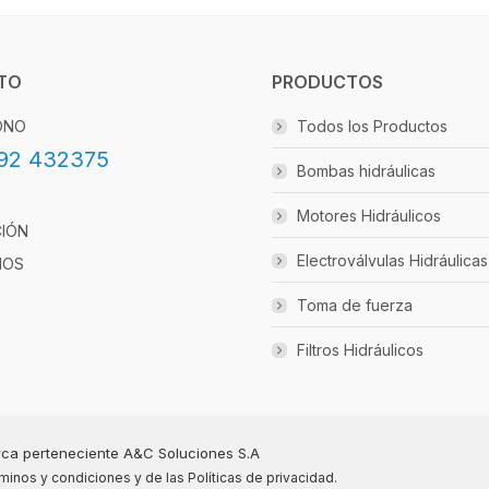
TO
PRODUCTOS
ONO
Todos los Productos
92 432375
Bombas hidráulicas
Motores Hidráulicos
CIÓN
Electroválvulas Hidráulicas
IOS
Toma de fuerza
Filtros Hidráulicos
ca perteneciente A&C Soluciones S.A
minos y condiciones
y de las
Políticas de privacidad
.