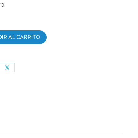
10
IR AL CARRITO
partir
Compartir
con
erest
X