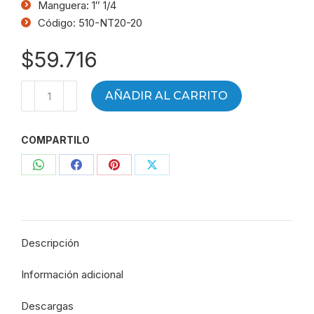
Manguera: 1″ 1/4
Código: 510-NT20-20
$
59.716
Terminal
AÑADIR AL CARRITO
a
90°
COMPARTILO
de
baja
Compartir
Compartir
Compartir
Compartir
MF
cónico
con
con
con
con
R
WhatsApp
Facebook
Pinterest
X
(NPT)
Descripción
1"
1/4
Información adicional
-
Mang
Descargas