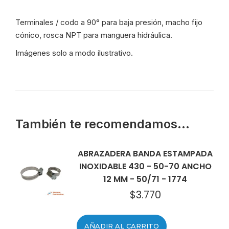
1"
1/4
Terminales / codo a 90° para baja presión, macho fijo
-
cónico, rosca NPT para manguera hidráulica.
510-
NT20-
Imágenes solo a modo ilustrativo.
20
-
8320
cantidad
También te recomendamos…
ABRAZADERA BANDA ESTAMPADA
INOXIDABLE 430 - 50-70 ANCHO
12 MM - 50/71 - 1774
$
3.770
AÑADIR AL CARRITO