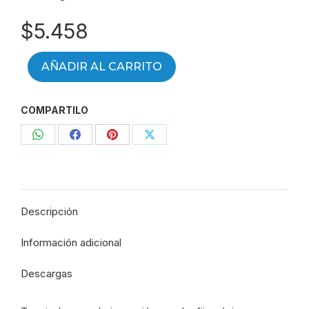
$
5.458
AÑADIR AL CARRITO
COMPARTILO
Compartir
Compartir
Compartir
Compartir
con
con
con
con
WhatsApp
Facebook
Pinterest
X
Descripción
Información adicional
Descargas