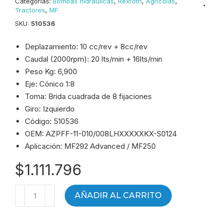
Categorías:
Bombas hidráulicas
,
Rexroth
,
Agrícolas
,
Tractores
,
MF
SKU:
510536
Deplazamiento: 10 cc/rev + 8cc/rev
Caudal (2000rpm): 20 lts/min + 16lts/min
Peso Kg: 6,900
Eje: Cónico 1:8
Toma: Brida cuadrada de 8 fijaciones
Giro: Izquierdo
Código: 510536
OEM: AZPFF-11-010/008LHXXXXXKX-S0124
Aplicación: MF292 Advanced / MF250
$
1.111.796
Bomba
AÑADIR AL CARRITO
de
engranajes