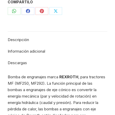
COMPARTILO
Rexroth
-
Compartir
Compartir
Compartir
Compartir
MF250,
MF292
con
con
con
con
Advanced
WhatsApp
Facebook
Pinterest
X
-
Descripción
510536
-
Información adicional
942
cantidad
Descargas
Bomba de engranajes marca
REXROTH
, para tractores
MF (MF250, MF292). La función principal de las
bombas a engranajes de eje cónico es convertir la
energía mecánica (par y velocidad de rotación) en
energía hidráulica (caudal y presión). Para reducir la
pérdida de calor, las bombas a engranajes con eje