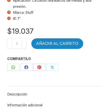
Aplicación: Circuitos hidráulicos de media y alta
presión.
Marca: Stuff
Ø: 1″
$
19.037
Manguera
AÑADIR AL CARRITO
hidráulica
R1
COMPARTILO
1"
-
Compartir
Compartir
Compartir
Compartir
WP
90
con
con
con
con
BAR
WhatsApp
Facebook
Pinterest
X
-
Descripción
STUFF
-
Información adicional
R1-