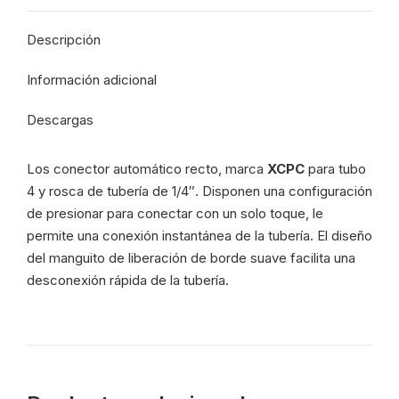
WhatsApp
Facebook
Pinterest
X
-
Descripción
4458
cantidad
Información adicional
Descargas
Los conector automático recto, marca
XCPC
para tubo
4 y rosca de tubería de 1/4″. Disponen un
a configuración
de presionar para conectar con un solo toque, le
permite una conexión instantánea de la tubería. El diseño
del manguito de liberación de borde suave facilita una
desconexión rápida de la tubería.