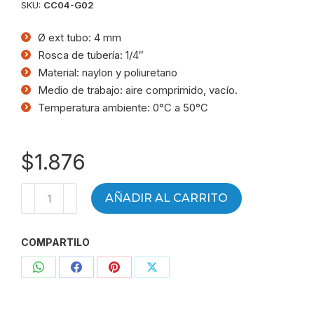
SKU:
CC04-G02
Ø ext tubo: 4 mm
Rosca de tubería: 1/4″
Material: naylon y poliuretano
Medio de trabajo: aire comprimido, vacío.
Temperatura ambiente: 0°C a 50°C
$
1.876
Conector
AÑADIR AL CARRITO
automático
recto
COMPARTILO
tubo
4
Compartir
Compartir
Compartir
Compartir
R1/4
CC04-
con
con
con
con
G02