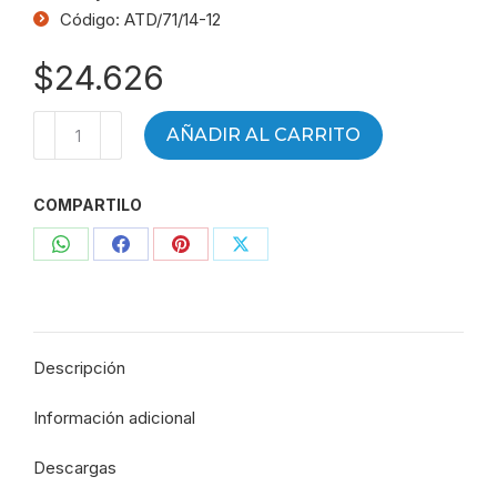
Código: ATD/71/14-12
$
24.626
Terminal
AÑADIR AL CARRITO
HG
virola
COMPARTILO
R
(UNF)
Compartir
Compartir
Compartir
Compartir
1"5/16
-
con
con
con
con
Mang
WhatsApp
Facebook
Pinterest
X
3/4"
Descripción
-
ATD/71/14-
Información adicional
12
-
Descargas
14897