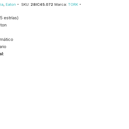
za
,
Eaton
SKU:
28IC45.072
Marca:
TORK
15 estrías)
aton
mático
ario
al
: