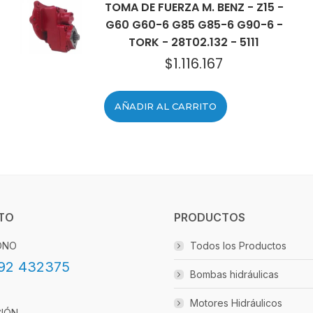
TOMA DE FUERZA M. BENZ - Z15 -
G60 G60-6 G85 G85-6 G90-6 -
TORK - 28T02.132 - 5111
$
1.116.167
AÑADIR AL CARRITO
TO
PRODUCTOS
ONO
Todos los Productos
92 432375
Bombas hidráulicas
Motores Hidráulicos
CIÓN