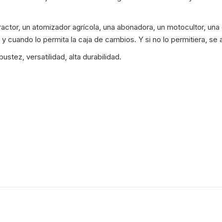
RTLO12913A
RTL14918B
tor, un atomizador agrícola, una abonadora, un motocultor, una g
F11E316D-
y cuando lo permita la caja de cambios. Y si no lo permitiera, se
LSE
-
tez, versatilidad, alta durabilidad.
TORK
-
28IC45.072
-
4587
cantidad