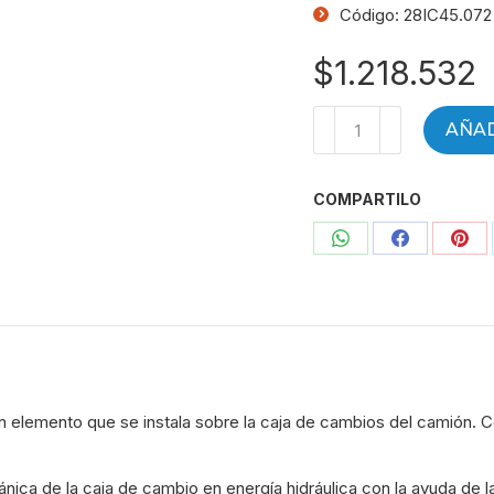
Código: 28IC45.072
$
1.218.532
TOMA
AÑAD
DE
FUERZA
COMPARTILO
EATON
FULLER
Compartir
Compartir
Com
-
Z15
con
con
con
-
WhatsApp
Facebook
Pint
RT6609A
RT8609A
RT11710B
n elemento que se instala sobre la caja de cambios del camión. 
RT7608LL
RT8908LL
RT9509B
ánica de la caja de cambio en energía hidráulica con la ayuda 