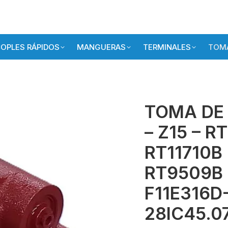
OPLES RÁPIDOS
MANGUERAS
TERMINALES
TOMA
TOMA DE
– Z15 – 
RT11710B
RT9509B 
F11E316D-
28IC45.0