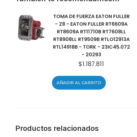
TOMA DE FUERZA EATON FULLER
- Z8 - EATON FULLER RT6609A
RT8609A RT11710B RT7608LL
RT8908LL RT9509B RTLO12913A
RTL14918B - TORK - 23IC45.072
- 20293
$
1.187.811
AÑADIR AL CARRITO
Productos relacionados