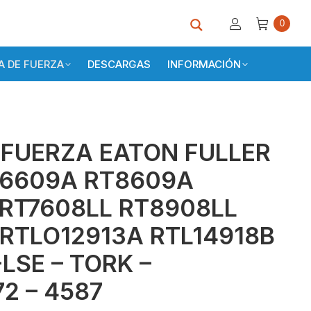
0
 DE FUERZA
DESCARGAS
INFORMACIÓN
 FUERZA EATON FULLER
RT6609A RT8609A
 RT7608LL RT8908LL
RTLO12913A RTL14918B
LSE – TORK –
72 – 4587