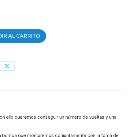
IR AL CARRITO
partir
Compartir
con
erest
X
Con ello queremos conseguir un número de vueltas y una
de la bomba que montaremos conjuntamente con la toma de