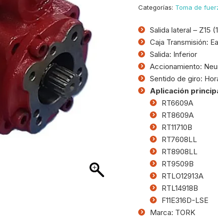
Categorías:
Toma de fuer
Salida lateral – Z15 (
Caja Transmisión: E
Salida: Inferior
Accionamiento: Neu
Sentido de giro: Hor
Aplicación princip
RT6609A
RT8609A
RT11710B
RT7608LL
RT8908LL
RT9509B
RTLO12913A
RTL14918B
F11E316D-LSE
Marca: TORK