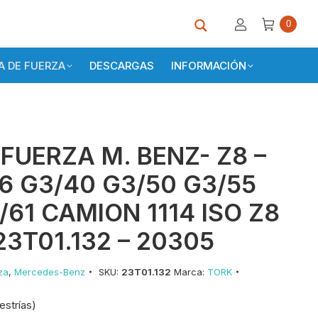
0
 DE FUERZA
DESCARGAS
INFORMACIÓN
FUERZA M. BENZ- Z8 –
6 G3/40 G3/50 G3/55
/61 CAMION 1114 ISO Z8
23T01.132 – 20305
za
,
Mercedes-Benz
SKU:
23T01.132
Marca:
TORK
 estrías)