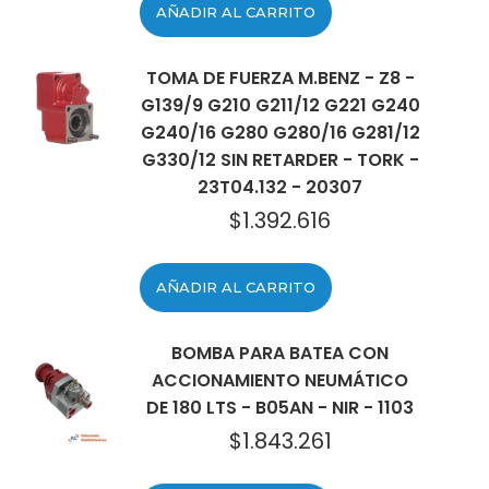
AÑADIR AL CARRITO
TOMA DE FUERZA M.BENZ - Z8 -
G139/9 G210 G211/12 G221 G240
G240/16 G280 G280/16 G281/12
G330/12 SIN RETARDER - TORK -
23T04.132 - 20307
$
1.392.616
AÑADIR AL CARRITO
BOMBA PARA BATEA CON
ACCIONAMIENTO NEUMÁTICO
DE 180 LTS - B05AN - NIR - 1103
$
1.843.261