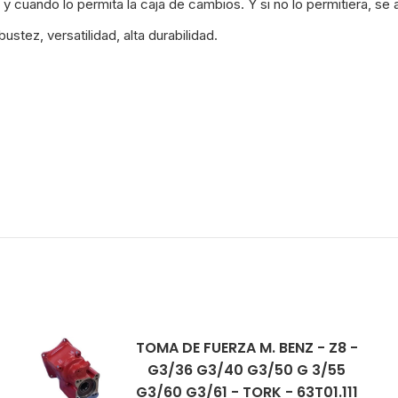
y cuando lo permita la caja de cambios. Y si no lo permitiera, se
Z8
-
tez, versatilidad, alta durabilidad.
TORK
-
23T01.132
-
20305
cantidad
TOMA DE FUERZA M. BENZ - Z8 -
G3/36 G3/40 G3/50 G 3/55
G3/60 G3/61 - TORK - 63T01.111