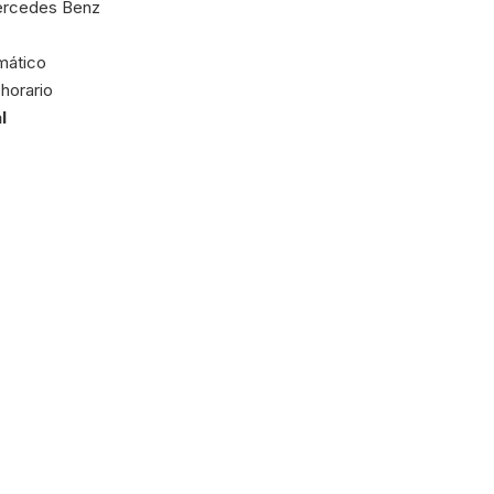
Mercedes Benz
mático
-horario
l