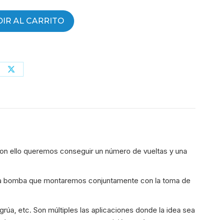
IR AL CARRITO
partir
Compartir
con
erest
X
Con ello queremos conseguir un número de vueltas y una
de la bomba que montaremos conjuntamente con la toma de
rúa, etc. Son múltiples las aplicaciones donde la idea sea