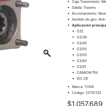
Caja Transmisión: 
Salida: Trasera
Accionamiento: Neu
Sentido de giro: Anti
Aplicación principa
G32
G3/36
G3/40
G3/50
G3/55
G3/60
G3/61
CAMION 1114
ISO Z8
Marca: TORK
Código: 23T01.132
$
1.057.689