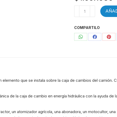
TOMA
AÑAD
DE
FUERZA
COMPARTILO
M.
BENZ-
Compartir
Compartir
Com
Z8
-
con
con
con
G32
WhatsApp
Facebook
Pint
G3/36
G3/40
G3/50
n elemento que se instala sobre la caja de cambios del camión. 
G3/55
G3/60
G3/61
ánica de la caja de cambio en energía hidráulica con la ayuda 
CAMION
1114
tor, un atomizador agrícola, una abonadora, un motocultor, una g
ISO