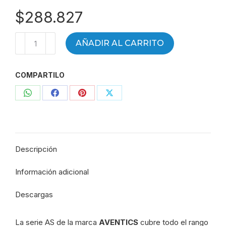
$
288.827
Filtro
AÑADIR AL CARRITO
Aventics
FR
COMPARTILO
Serie
AS1
Compartir
Compartir
Compartir
Compartir
G1/4"
para
con
con
con
con
fumigadoras
WhatsApp
Facebook
Pinterest
X
PLA
Descripción
-
AVENTICS
Información adicional
R412014646
-
Descargas
4941
cantidad
La serie AS de la marca
AVENTICS
cubre todo el rango