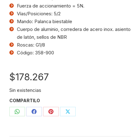
Fuerza de accionamiento = 5N.
Vías/Posiciones: 5/2
Mando: Palanca biestable
Cuerpo de aluminio, corredera de acero inox. asiento
de latón, sellos de NBR
Roscas: G1/8
Código:
358-900
$
178.267
Sin existencias
COMPARTILO
Compartir
Compartir
Compartir
Compartir
con
con
con
con
WhatsApp
Facebook
Pinterest
X