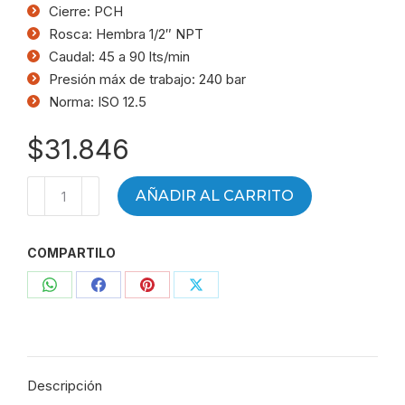
Cierre: PCH
Rosca: Hembra 1/2″ NPT
Caudal: 45 a 90 lts/min
Presión máx de trabajo: 240 bar
Norma: ISO 12.5
$
31.846
Acople
AÑADIR AL CARRITO
rápido
punta
COMPARTILO
PCH
1/2"
Compartir
Compartir
Compartir
Compartir
NPT
-
con
con
con
con
STUFF
WhatsApp
Facebook
Pinterest
X
-
Descripción
5.81.H1/2