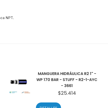
20
-
346
sca NPT.
cantidad
MANGUERA HIDRÁULICA R2 1" -
WP 170 BAR - STUFF - R2-1-AYC
- 3661
$
25.414
DETALLES