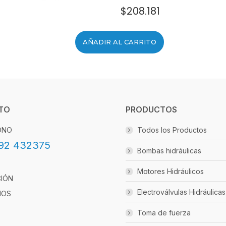
$
208.181
AÑADIR AL CARRITO
TO
PRODUCTOS
ONO
Todos los Productos
92 432375
Bombas hidráulicas
Motores Hidráulicos
CIÓN
Electroválvulas Hidráulicas
IOS
Toma de fuerza