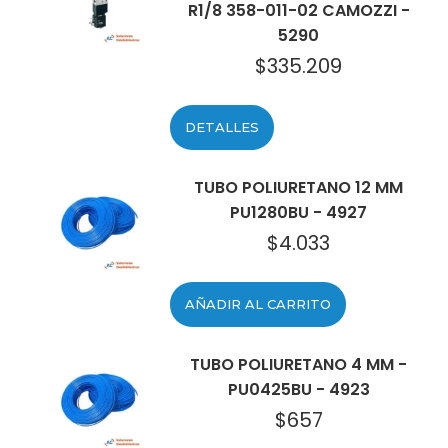
R1/8 358-011-02 CAMOZZI -
5290
$
335.209
DETALLES
TUBO POLIURETANO 12 MM
PU1280BU - 4927
$
4.033
AÑADIR AL CARRITO
TUBO POLIURETANO 4 MM -
PU0425BU - 4923
$
657