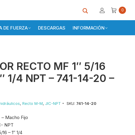
0
 DE FUERZA
DESCARGAS
INFORMACIÓN
R RECTO MF 1″ 5/16
1″ 1/4 NPT – 741-14-20 –
idráulicos
,
Recto M-M
,
JIC-NPT
SKU:
741-14-20
 – Macho Fijo
IC- NPT
/16 – 1″ 1/4