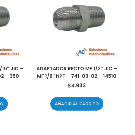
16″ JIC –
ADAPTADOR RECTO MF 1/2″ JIC –
02 – 350
MF 1/8″ NPT – 741-03-02 – 14510
$
4.933
TO
AÑADIR AL CARRITO