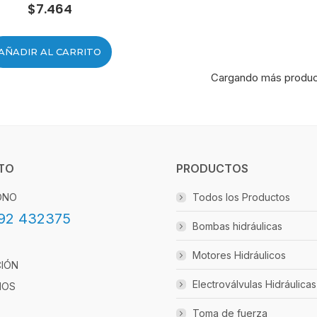
$
7.464
AÑADIR AL CARRITO
Cargando más product
TO
PRODUCTOS
ONO
Todos los Productos
92 432375
Bombas hidráulicas
Motores Hidráulicos
CIÓN
Electroválvulas Hidráulicas
IOS
Toma de fuerza