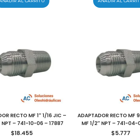
AÑADIR AL CARRITO
AÑADIR AL CARRI
R RECTO MF 1″ 1/16 JIC –
ADAPTADOR RECTO MF 9/
 NPT – 741-10-06 – 17887
MF 1/2″ NPT – 741-04-
$
18.455
$
5.777