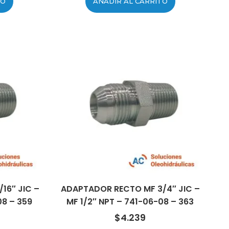
TO
AÑADIR AL CARRITO
16″ JIC –
ADAPTADOR RECTO MF 3/4″ JIC –
08 – 359
MF 1/2″ NPT – 741-06-08 – 363
$
4.239