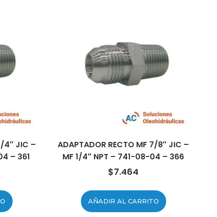
4″ JIC –
ADAPTADOR RECTO MF 7/8″ JIC –
04 – 361
MF 1/4″ NPT – 741-08-04 – 366
$
7.464
TO
AÑADIR AL CARRITO