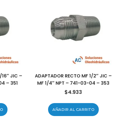
16″ JIC –
ADAPTADOR RECTO MF 1/2″ JIC –
04 – 351
MF 1/4″ NPT – 741-03-04 – 353
$
4.933
TO
AÑADIR AL CARRITO