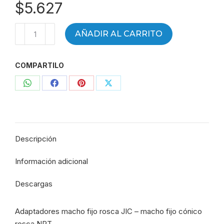
$
5.627
Adaptador
AÑADIR AL CARRITO
recto
MF
COMPARTILO
3/4"
JIC
Compartir
Compartir
Compartir
Compartir
-
MF
con
con
con
con
1/4"
WhatsApp
Facebook
Pinterest
X
NPT
Descripción
-
741-
Información adicional
06-
04
Descargas
-
361
Adaptadores macho fijo rosca JIC – macho fijo cónico
cantidad
rosca NPT.