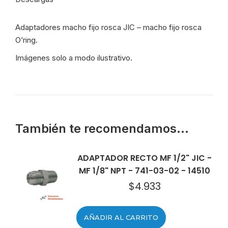
16-
16
Adaptadores macho fijo rosca JIC – macho fijo rosca
-
O’ring.
408
cantidad
Imágenes solo a modo ilustrativo.
También te recomendamos…
ADAPTADOR RECTO MF 1/2" JIC -
MF 1/8" NPT - 741-03-02 - 14510
$
4.933
AÑADIR AL CARRITO