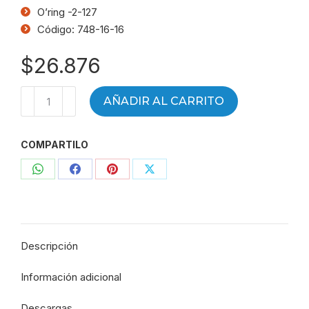
O’ring -2-127
Código: 748-16-16
$
26.876
Adaptador
AÑADIR AL CARRITO
recto
MF
COMPARTILO
1"
5/8
Compartir
Compartir
Compartir
Compartir
JIC
-
con
con
con
con
MF
WhatsApp
Facebook
Pinterest
X
1"
Descripción
5/8
O'ring
Información adicional
-
748-
Descargas