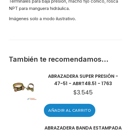
Terminales para baja presión, macho fijo cónico, rosca
24-
NPT para manguera hidráulica.
20
-
Imágenes solo a modo ilustrativo.
8172
cantidad
También te recomendamos…
ABRAZADERA SUPER PRESIÓN -
47-51 - ABRT48.51 - 1763
$
3.545
AÑADIR AL CARRITO
ABRAZADERA BANDA ESTAMPADA