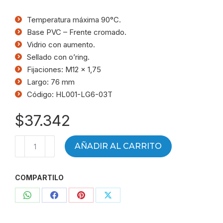
Temperatura máxima 90°C.
Base PVC – Frente cromado.
Vidrio con aumento.
Sellado con o’ring.
Fijaciones: M12 x 1,75
Largo: 76 mm
Código: HL001-LG6-03T
$
37.342
Indicador
AÑADIR AL CARRITO
de
nivel
COMPARTILO
con
termómetro
Compartir
Compartir
Compartir
Compartir
76
mm
con
con
con
con