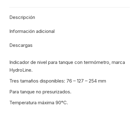
HL001-
WhatsApp
Facebook
Pinterest
X
LG6-
Descripción
03T
Hydroline
Información adicional
-
5330
Descargas
cantidad
Indicador de nivel para tanque con termómetro, marca
HydroLine.
Tres tamaños disponibles: 76 – 127 – 254 mm
Para tanque no presurizados.
Temperatura máxima 90°C.