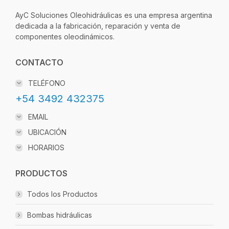
PUNTO DE MEDICIÓN 9/16″ UNF TIPO E
MP0191X18C – 7137
$
27.195
AÑADIR AL CARRITO