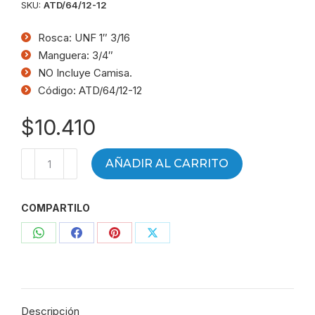
SKU:
ATD/64/12-12
Rosca: UNF 1″ 3/16
Manguera: 3/4″
NO Incluye Camisa.
Código: ATD/64/12-12
$
10.410
Terminal
AÑADIR AL CARRITO
HG
plano
COMPARTILO
R
(UNF)
Compartir
Compartir
Compartir
Compartir
1"3/16
-
con
con
con
con
Mang
WhatsApp
Facebook
Pinterest
X
3/4"
Descripción
-