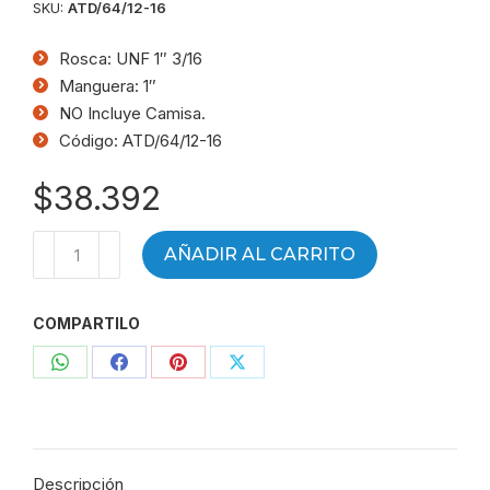
SKU:
ATD/64/12-16
Rosca: UNF 1″ 3/16
Manguera: 1″
NO Incluye Camisa.
Código: ATD/64/12-16
$
38.392
Terminal
AÑADIR AL CARRITO
HG
plano
COMPARTILO
R
(UNF)
Compartir
Compartir
Compartir
Compartir
1"3/16
-
con
con
con
con
Mang
WhatsApp
Facebook
Pinterest
X
1"
Descripción
-