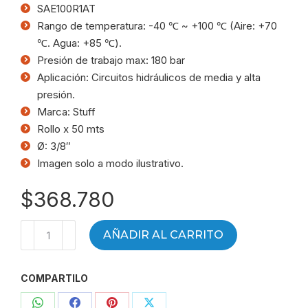
SAE100R1AT
Rango de temperatura: -40 ℃ ~ +100 ℃ (Aire: +70
℃. Agua: +85 ℃).
Presión de trabajo max: 180 bar
Aplicación: Circuitos hidráulicos de media y alta
presión.
Marca: Stuff
Rollo x 50 mts
Ø: 3/8″
Imagen solo a modo ilustrativo.
$
368.780
Manguera
AÑADIR AL CARRITO
hidráulica
R1
COMPARTILO
3/8"
-