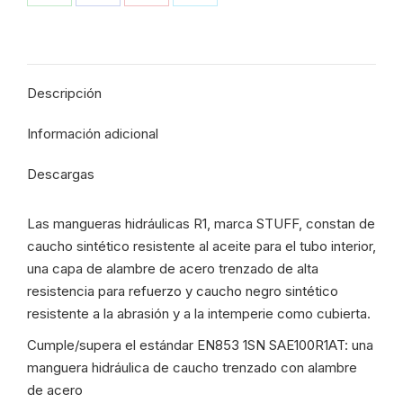
Compartir
Compartir
Compartir
Compartir
Rollo
x
con
con
con
con
50
WhatsApp
Facebook
Pinterest
X
mts
Descripción
-
WP
Información adicional
105
BAR
Descargas
-
STUFF
Las mangueras hidráulicas R1, marca STUFF, constan de
cantidad
caucho sintético resistente al aceite para el tubo interior,
una capa de alambre de acero trenzado de alta
resistencia para refuerzo y caucho negro sintético
resistente a la abrasión y a la intemperie como cubierta.
Cumple/supera el estándar EN853 1SN SAE100R1AT: una
manguera hidráulica de caucho trenzado con alambre
de acero