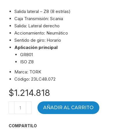
Salida lateral – Z8 (8 estrías)
Caja Transmisión: Scania
Salida: Lateral derecho
Accionamiento: Neumático
Sentido de giro: Horario
Aplicación principal
GR801
ISO Z8
Marca: TORK
Código: 23LC48.072
$
1.214.818
TOMA
AÑADIR AL CARRITO
DE
FUERZA
COMPARTILO
SCANIA