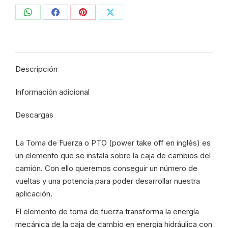
-
Compartir
Compartir
Compartir
Compartir
Z8
-
con
con
con
con
GR801
WhatsApp
Facebook
Pinterest
X
ISO
Descripción
Z8
-
Información adicional
TORK
-
Descargas
23LC48.072
-
La Toma de Fuerza o PTO (power take off en inglés) es
20300
un elemento que se instala sobre la caja de cambios del
cantidad
camión. Con ello queremos conseguir un número de
vueltas y una potencia para poder desarrollar nuestra
aplicación.
El elemento de toma de fuerza transforma la energía
mecánica de la caja de cambio en energía hidráulica con