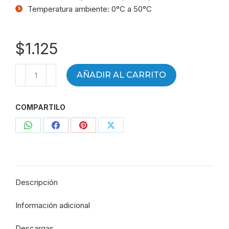
Temperatura ambiente: 0°C a 50°C
$
1.125
Conector
AÑADIR AL CARRITO
automático
unión
COMPARTILO
codo
tubo
Compartir
Compartir
Compartir
Compartir
4
CV04
con
con
con
con
-
WhatsApp
Facebook
Pinterest
X
4671
Descripción
cantidad
Información adicional
Descargas