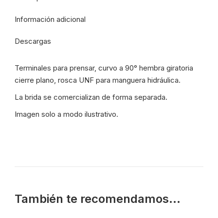
Mang
Información adicional
3/4"
-
Descargas
ATD/65/12-
12
Terminales para prensar, curvo a 90° hembra giratoria
-
cierre plano, rosca UNF para manguera hidráulica.
9000
cantidad
La brida se comercializan de forma separada.
Imagen solo a modo ilustrativo.
También te recomendamos…