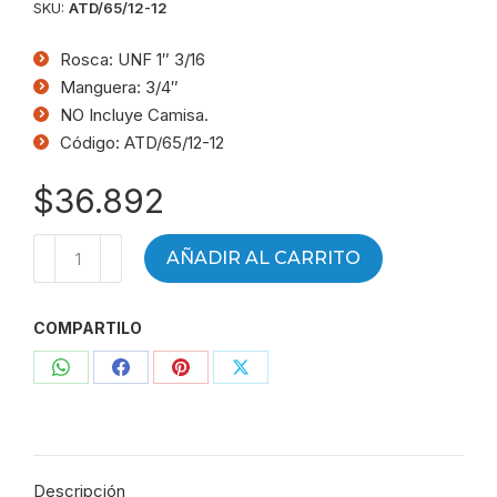
SKU:
ATD/65/12-12
Rosca: UNF 1″ 3/16
Manguera: 3/4″
NO Incluye Camisa.
Código: ATD/65/12-12
$
36.892
Terminal
AÑADIR AL CARRITO
HG
a
COMPARTILO
90°
Plano
Compartir
Compartir
Compartir
Compartir
R
(UNF)
con
con
con
con
1"
WhatsApp
Facebook
Pinterest
X
3/16
Descripción
-