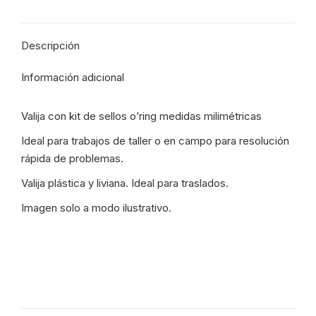
MM
WhatsApp
Facebook
Pinterest
X
-
Descripción
5797
cantidad
Información adicional
Valija con kit de sellos o’ring medidas milimétricas
Ideal para trabajos de taller o en campo para resolución
rápida de problemas.
Valija plástica y liviana. Ideal para traslados.
Imagen solo a modo ilustrativo.