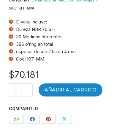
Categorías:
Elementos de Medición
,
Kit Valijas
SKU:
KIT-MM
El valija incluye:
Dureza NBR 70 SH
30 Medidas diferentes
386 o’ring en total
espesor desde 2 hasta 4 mm
Cod: KIT-MM
$
70.181
Kit
AÑADIR AL CARRITO
de
sellos
COMPARTILO
o'ring
métricos
Compartir
Compartir
Compartir
Compartir
-
KIT-
con
con
con
con