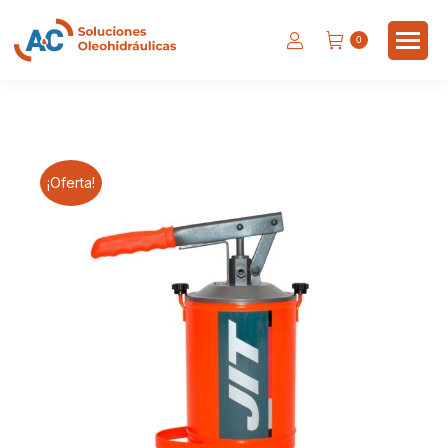
0
¡Oferta!