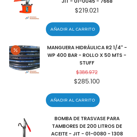
JIT - 01-0045 - 7668
$
219.021
AÑADIR AL CARRITO
MANGUERA HIDRÁULICA R2 1/4" -
WP 400 BAR - ROLLO X 50 MTS -
STUFF
$
386.972
$
285.100
El
El
precio
precio
original
actual
AÑADIR AL CARRITO
era:
es:
$386.972.
$285.100.
BOMBA DE TRASVASE PARA
TAMBORES DE 200 LITROS DE
ACEITE - JIT - 01-0080 - 1308