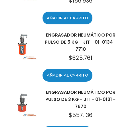
$
156.936
El
El
precio
precio
original
actual
AÑADIR AL CARRITO
era:
es:
$237.308.
$156.936.
ENGRASADOR NEUMÁTICO POR
PULSO DE 5 KG - JIT - 01-0134 -
7710
$
625.761
AÑADIR AL CARRITO
ENGRASADOR NEUMÁTICO POR
PULSO DE 3 KG - JIT - 01-0131 -
7670
$
557.136