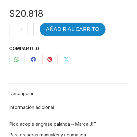
$
20.818
PICO
AÑADIR AL CARRITO
ACOPLE
ENGRASE
COMPARTILO
PALANCA
NPT
Compartir
Compartir
Compartir
Compartir
R1/4
-
con
con
con
con
PICO
WhatsApp
Facebook
Pinterest
X
GRASERA
Descripción
JIT
-
Información adicional
02-
2017
Pico acople engrase palanca – Marca JIT
-
3460
Para graseras manuales y neumática