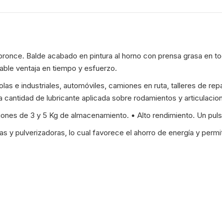
-
WhatsApp
Facebook
Pint
JIT
-
01-
 bronce. Balde acabado en pintura al horno con prensa grasa en t
0140
able ventaja en tiempo y esfuerzo.
-
3721
as e industriales, automóviles, camiones en ruta, talleres de re
cantidad
a cantidad de lubricante aplicada sobre rodamientos y articulacio
ciones de 3 y 5 Kg de almacenamiento. • Alto rendimiento. Un puls
as y pulverizadoras, lo cual favorece el ahorro de energía y per