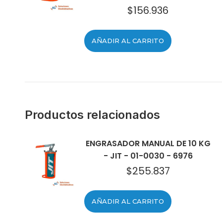
$
156.936
El
El
precio
precio
original
actual
AÑADIR AL CARRITO
era:
es:
$237.308.
$156.936.
Productos relacionados
ENGRASADOR MANUAL DE 10 KG
- JIT - 01-0030 - 6976
$
255.837
AÑADIR AL CARRITO