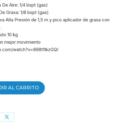
De Aire: 1/4 bspt (gas)
De Grasa: 1/8 bspt (gas)
a Alta Presión de 1,5 m y pico aplicador de grasa con
.
ito 10 kg
un mejor movimiento
be.com/watch?v=898t1tkzGQI
IR AL CARRITO
partir
Compartir
con