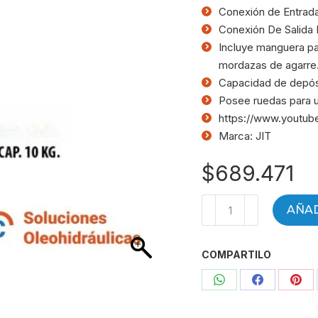
Conexión de Entrada 
Conexión De Salida 
Incluye manguera par
mordazas de agarre
Capacidad de depós
Posee ruedas para 
https://www.youtu
Marca: JIT
$
689.471
Engrasador
AÑAD
neumático
por
COMPARTILO
pulso
de
Compartir
Compartir
Com
10
Kg
con
con
con