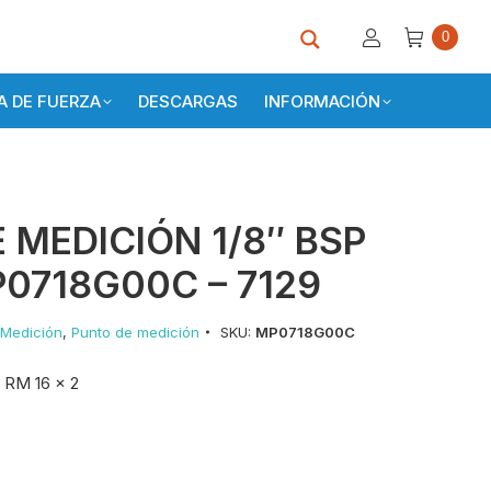
0
 DE FUERZA
DESCARGAS
INFORMACIÓN
 MEDICIÓN 1/8″ BSP
P0718G00C – 7129
 Medición
,
Punto de medición
SKU:
MP0718G00C
) RM 16 x 2