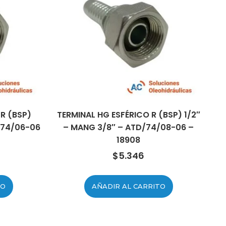
 R (BSP)
TERMINAL HG ESFÉRICO R (BSP) 1/2″
/74/06-06
– MANG 3/8″ – ATD/74/08-06 –
18908
$
5.346
TO
AÑADIR AL CARRITO