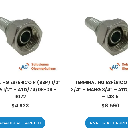
 HG ESFÉRICO R (BSP) 1/2″
TERMINAL HG ESFÉRICO
 1/2″ – ATD/74/08-08 –
3/4″ – MANG 3/4″ – ATD
9072
– 14815
$
4.933
$
8.590
AÑADIR AL CARRITO
AÑADIR AL CARRI