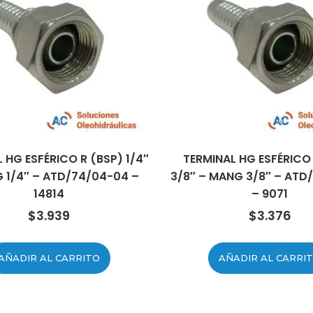
 HG ESFÉRICO R (BSP) 1/4″
TERMINAL HG ESFÉRICO
 1/4″ – ATD/74/04-04 –
3/8″ – MANG 3/8″ – ATD
14814
– 9071
$
3.939
$
3.376
AÑADIR AL CARRITO
AÑADIR AL CARRI