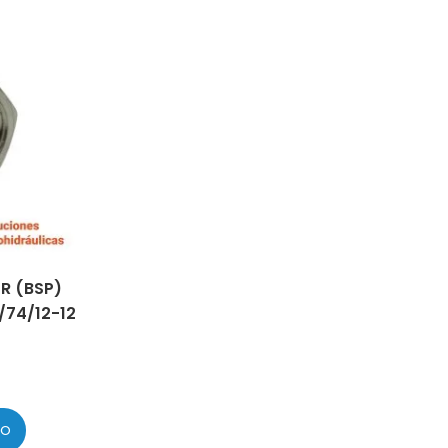
 R (BSP)
/74/12-12
TO